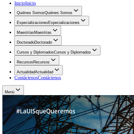
Inicio
Inicio
Quiénes Somos
Quiénes Somos
Especializaciones
Especializaciones
Maestrías
Maestrías
Doctorado
Doctorado
Cursos y Diplomados
Cursos y Diplomados
Recursos
Recursos
Actualidad
Actualidad
Contáctenos
Contáctenos
Menú