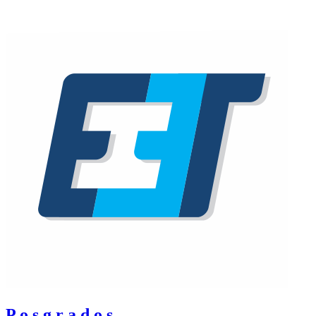
P o s g r a d o s