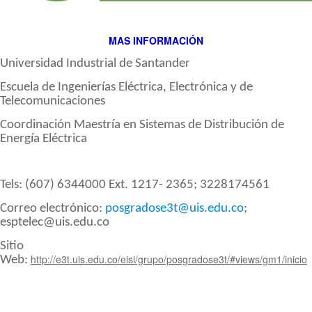
MAS INFORMACIÓN
Universidad
Industrial de Santander
Escuela de Ingenierías Eléctrica, Electrónica y de
Telecomunicaciones
Coordinación Maestría en Sistemas de Distribución de
Energía Eléctrica
Tels
: (607) 6344000 Ext. 1217- 2365; 3228174561
Correo electrónico:
posgradose3t@uis.edu.co
;
esptelec@uis.edu.co
Sitio
http://e3t.uis.edu.co/eisi/grupo/posgradose3t/#views/gm1/inicio​
Web: