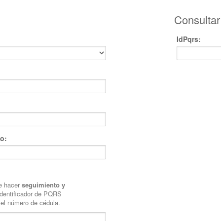
Consulta
IdPqrs:
o:
e hacer
seguimiento y
dentificador de PQRS
 el número de cédula.